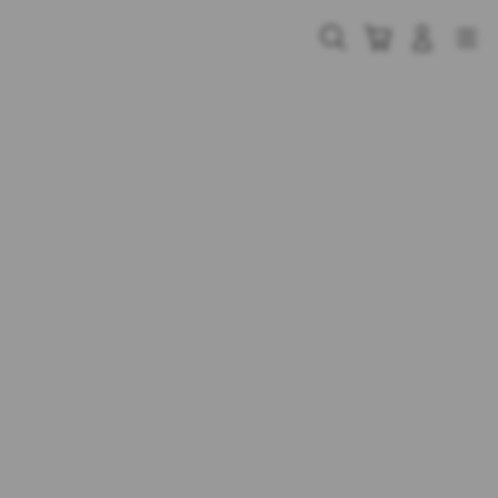
Skip
to
Cari
Troli
Login
Navigation
content