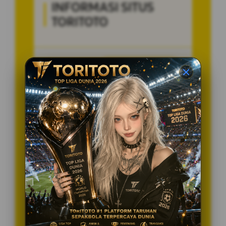
INFORMASI SITUS
TORITOTO
Penilaian
99.999.999 JUTA
Pengguna
PENGGUNA
Minimal Deposit
10.000 Ribu
Layanan Support
24/7
Platform
Multi-Device
PENAWARAN SPESIAL