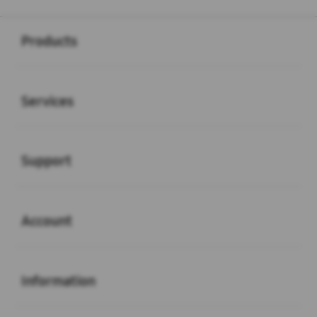
Buka
Footer Navigation
Products
Buka
Services
Buka
Support
Buka
Account
Buka
Information
Buka