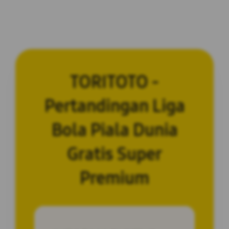
TORITOTO -
Pertandingan Liga
Bola Piala Dunia
Gratis Super
Premium