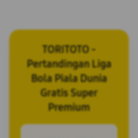
TORITOTO -
Pertandingan Liga
Bola Piala Dunia
Gratis Super
Premium