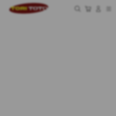
Skip
to
Cari
Troli
Login
Navigation
content