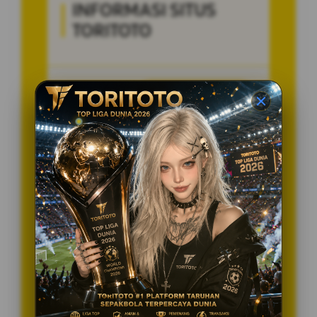
INFORMASI SITUS
TORITOTO
Penilaian
99.999.999 JUTA
Pengguna
PENGGUNA
Minimal Deposit
10.000 Ribu
Layanan Support
24/7
Platform
Multi-Device
PENAWARAN SPESIAL