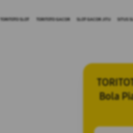
TORITOTO SLOT
TORITOTO GACOR
SLOT GACOR JITU
SITUS S
TORITOT
Bola Pi