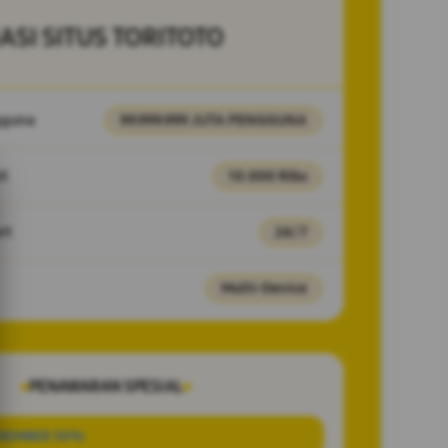
SI SITUS TORITOTO
gguna
99.999.999 JUTA PENGGUNA
it
10.000 Ribu
rt
24/7
Multi-Device
PENAWARAN SPESIAL
MEMBER 50%