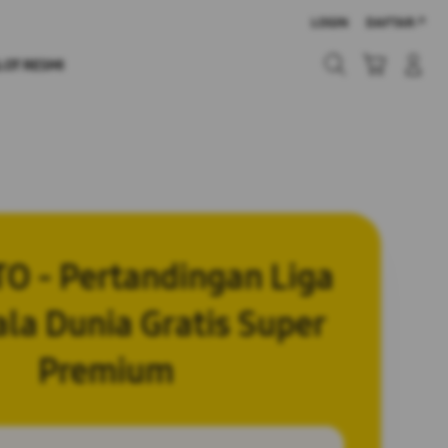
LOGIN
DAFTAR
Cari
Troli
Login/Sign-Up
LOT RESMI
Cari
O - Pertandingan Liga
ala Dunia Gratis Super
Premium