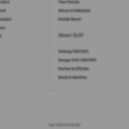
n Baru
Fitur Pemula
ord
Aturan & Kebijakan
ansaksi
Kontak Resmi
kasi
About SLOT
P
Tentang TORITOTO
Kenapa Pilih TORITOTO
Partner & Affiliate
Brand & Identitas
Ingin Tetap Terhubung?