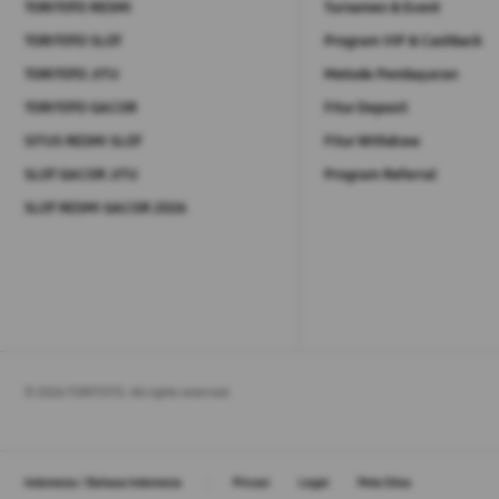
TORITOTO RESMI
Turnamen & Event
TORITOTO SLOT
Program VIP & Cashback
TORITOTO JITU
Metode Pembayaran
TORITOTO GACOR
Fitur Deposit
SITUS RESMI SLOT
Fitur Withdraw
SLOT GACOR JITU
Program Referral
SLOT RESMI GACOR 2026
© 2026 TORITOTO. All rights reserved.
Privasi
Legal
Peta Situs
Indonesia / Bahasa Indonesia