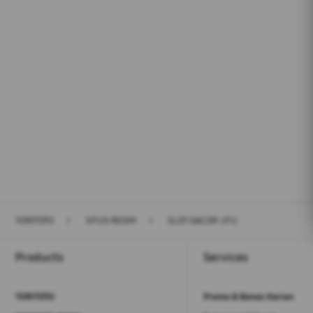
Layer Popup Close
TORITOTO
>
SITUS RESMI
>
SLOT GACOR JITU
Footer Navigation
Products
Services
TORITOTO
Promo & Bonus Harian