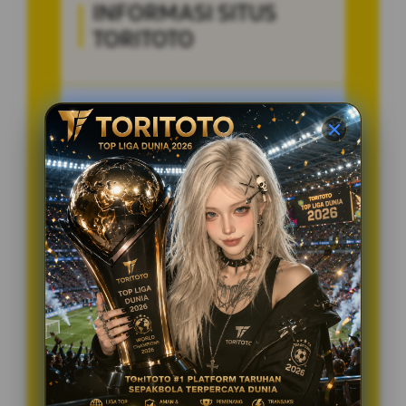
INFORMASI SITUS
TORITOTO
Penilaian
99.999.999 JUTA
Pengguna
PENGGUNA
Minimal Deposit
10.000 Ribu
Layanan Support
24/7
Platform
Multi-Device
PENAWARAN SPESIAL