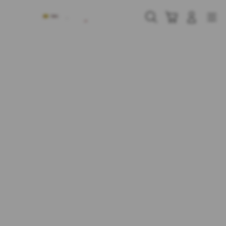
Skip
to
Cari
Troli
Login
Navigation
content