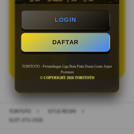
BONUS NEW MEMBER 50%
Minimal Deposit Rp. 10.000
LOGIN
Minimal Withdraw Rp 50.000
DAFTAR
LOGIN
DAFTAR
TORITOTO - Pertandingan Liga Bola Piala Dunia Gratis Super
Premium
© COPYRIGHT 2026 TORITOTO
Layer Popup Close
TORITOTO
>
SITUS RESMI
>
SLOT JITU 2026