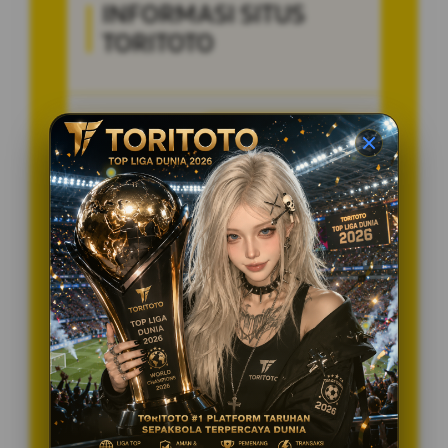
INFORMASI SITUS
TORITOTO
Penilaian
99.999.999 JUTA
Pengguna
PENGGUNA
Minimal Deposit
10.000 Ribu
Layanan Support
24/7
Platform
Multi-Device
PENAWARAN SPESIAL