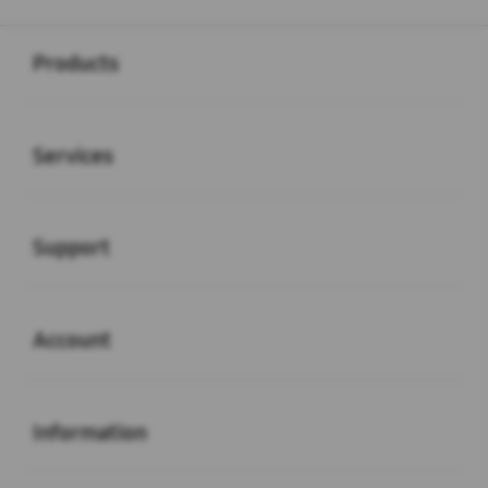
Buka
Footer Navigation
Products
Buka
Services
Buka
Support
Buka
Account
Buka
Information
Buka