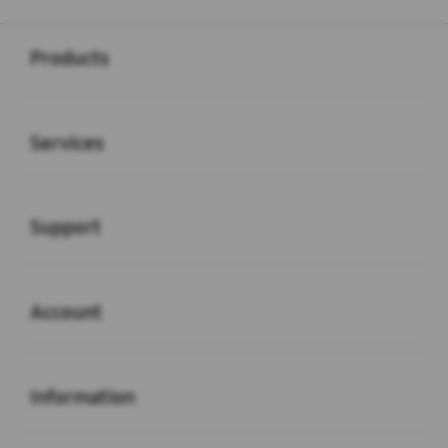
Buka
Footer Navigation
Products
Buka
Services
Buka
Support
Buka
Account
Buka
Information
Buka