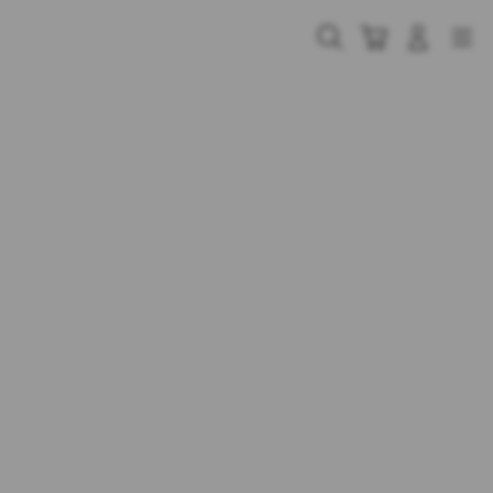
Skip
to
Cari
Troli
Login
Navigation
content