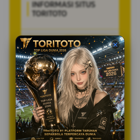
INFORMASI SITUS
TORITOTO
Penilaian
99.999.999 JUTA
Pengguna
PENGGUNA
Minimal Deposit
10.000 Ribu
Layanan Support
24/7
Platform
Multi-Device
PENAWARAN SPESIAL