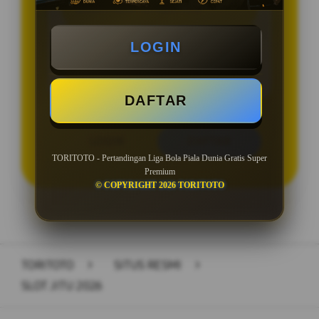
BONUS NEW MEMBER 50%
Minimal Deposit Rp. 10.000
LOGIN
Minimal Withdraw Rp 50.000
DAFTAR
LOGIN
DAFTAR
TORITOTO - Pertandingan Liga Bola Piala Dunia Gratis Super
Premium
© COPYRIGHT 2026 TORITOTO
Layer Popup Close
TORITOTO
>
SITUS RESMI
>
SLOT JITU 2026