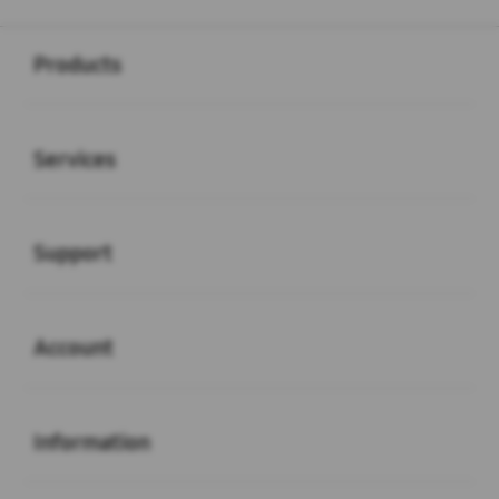
Buka
Footer Navigation
Products
Buka
Services
Buka
Support
Buka
Account
Buka
Information
Buka