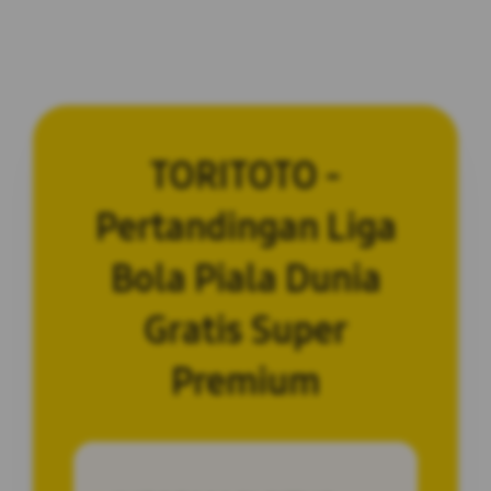
TORITOTO -
Pertandingan Liga
Bola Piala Dunia
Gratis Super
Premium