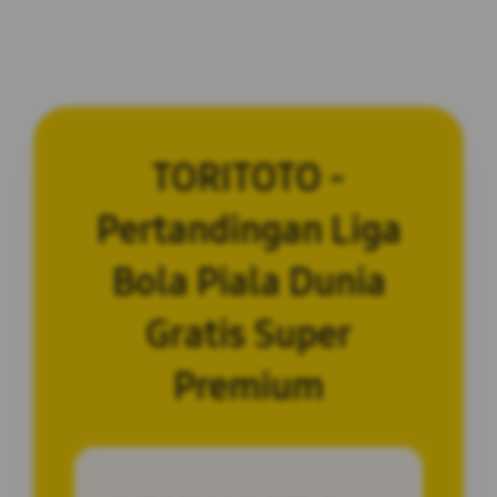
TORITOTO -
Pertandingan Liga
Bola Piala Dunia
Gratis Super
Premium