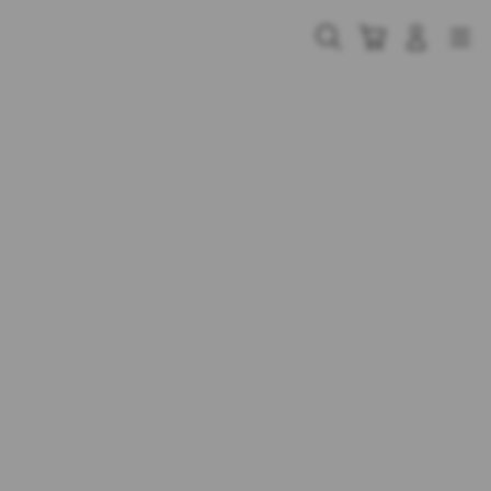
Skip
to
Cari
Troli
Login
Navigation
content