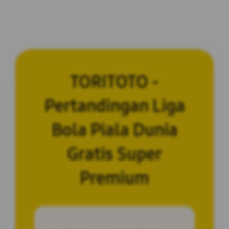
TORITOTO -
Pertandingan Liga
Bola Piala Dunia
Gratis Super
Premium