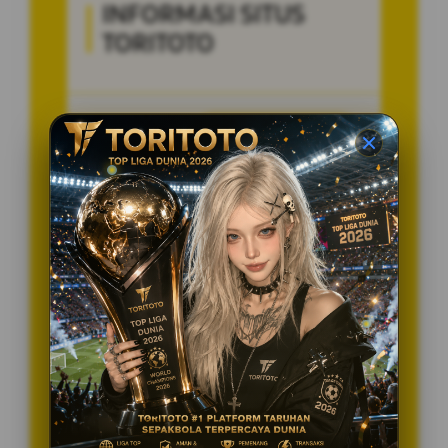
INFORMASI SITUS
TORITOTO
Penilaian
99.999.999 JUTA
Pengguna
PENGGUNA
Minimal Deposit
10.000 Ribu
Layanan Support
24/7
Platform
Multi-Device
PENAWARAN SPESIAL