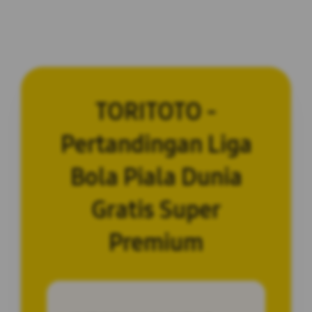
TORITOTO -
Pertandingan Liga
Bola Piala Dunia
Gratis Super
Premium