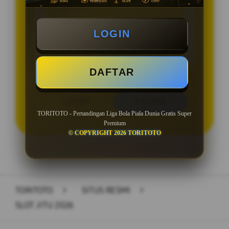
BONUS NEW MEMBER 50%
Minimal Deposit Rp. 10.000
LOGIN
Minimal Withdraw Rp 50.000
DAFTAR
LOGIN
DAFTAR
TORITOTO - Pertandingan Liga Bola Piala Dunia Gratis Super
Premium
© COPYRIGHT 2026 TORITOTO
Layer Popup Close
TORITOTO
>
SITUS RESMI
>
SLOT JITU 2026