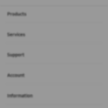
Buka
Footer Navigation
Products
Buka
Services
Buka
Support
Buka
Account
Buka
Information
Buka