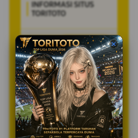
INFORMASI SITUS
TORITOTO
Penilaian
99.999.999 JUTA
Pengguna
PENGGUNA
Minimal Deposit
10.000 Ribu
Layanan Support
24/7
Platform
Multi-Device
PENAWARAN SPESIAL