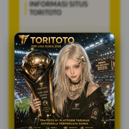
INFORMASI SITUS
TORITOTO
Penilaian
99.999.999 JUTA
Pengguna
PENGGUNA
Minimal Deposit
10.000 Ribu
Layanan Support
24/7
Platform
Multi-Device
PENAWARAN SPESIAL