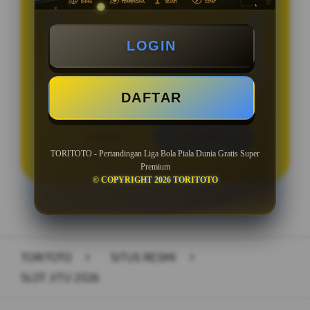
BONUS NEW MEMBER 50%
Minimal Deposit Rp. 10.000
LOGIN
Minimal Withdraw Rp 50.000
DAFTAR
LOGIN
DAFTAR
TORITOTO - Pertandingan Liga Bola Piala Dunia Gratis Super
Premium
© COPYRIGHT 2026 TORITOTO
Layer Popup Close
TORITOTO
>
SITUS RESMI
>
SLOT JITU 2026