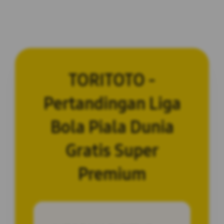
TORITOTO -
Pertandingan Liga
Bola Piala Dunia
Gratis Super
Premium