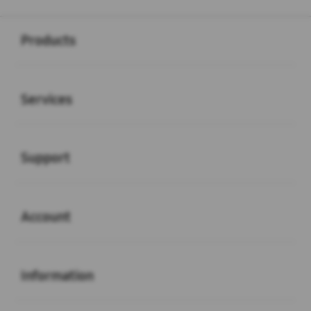
Buka
Footer Navigation
Products
Buka
Services
Buka
Support
Buka
Account
Buka
Information
Buka