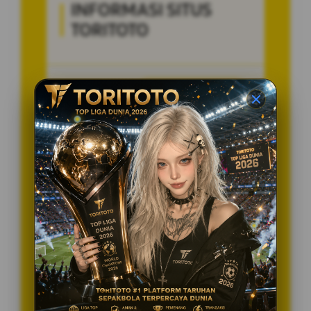
INFORMASI SITUS
TORITOTO
Penilaian
99.999.999 JUTA
Pengguna
PENGGUNA
Minimal Deposit
10.000 Ribu
Layanan Support
24/7
Platform
Multi-Device
PENAWARAN SPESIAL