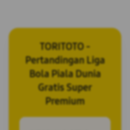
TORITOTO -
Pertandingan Liga
Bola Piala Dunia
Gratis Super
Premium