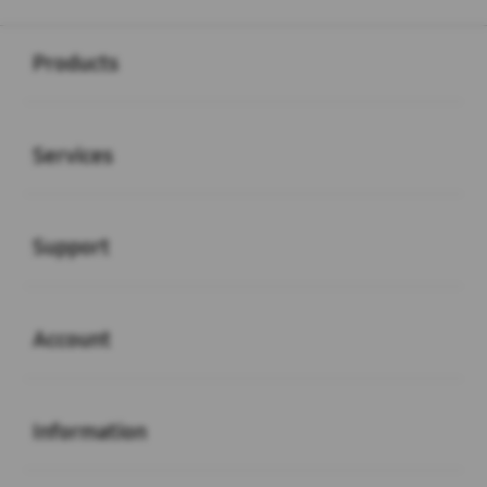
Buka
Footer Navigation
Products
Buka
Services
Buka
Support
Buka
Account
Buka
Information
Buka