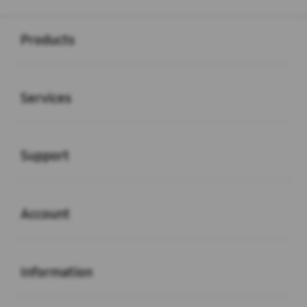
Buka
Footer Navigation
Products
Buka
Services
Buka
Support
Buka
Account
Buka
Information
Buka