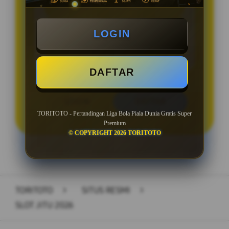
BONUS NEW MEMBER 50%
Minimal Deposit Rp. 10.000
LOGIN
Minimal Withdraw Rp 50.000
DAFTAR
LOGIN
DAFTAR
TORITOTO - Pertandingan Liga Bola Piala Dunia Gratis Super
Premium
© COPYRIGHT 2026 TORITOTO
Layer Popup Close
TORITOTO
>
SITUS RESMI
>
SLOT JITU 2026