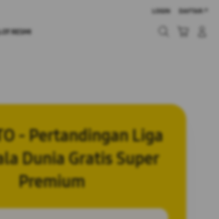
LOGIN
DAFTAR
Cari
Troli
Login/Sign-Up
LOT RESMI
Cari
O - Pertandingan Liga
ala Dunia Gratis Super
Premium