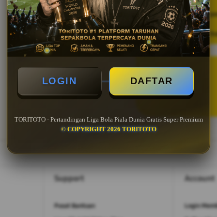
Minimal Depos
Minimal With
LOGIN
DAFTAR
TORITOTO - Pertandingan Liga Bola Piala Dunia Gratis Super Premium
© COPYRIGHT 2026 TORITOTO
Support
Account
Pusat Bantuan
Login Mem