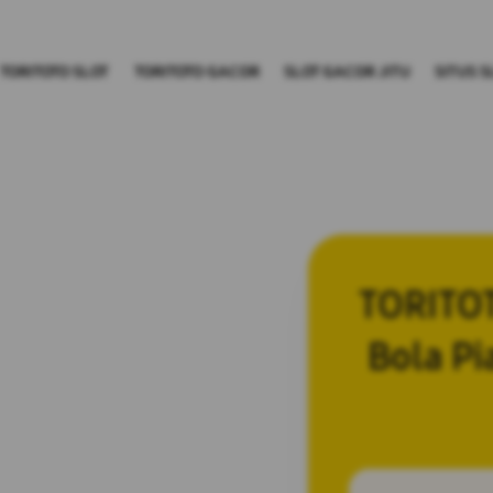
TORITOTO SLOT
TORITOTO GACOR
SLOT GACOR JITU
SITUS S
TORITOT
Bola Pi