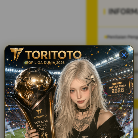
INFORMA
Penilaian Pen
Minimal Depos
Layanan Suppo
+4 lebih
banyak
Platform
BONUS NEW 