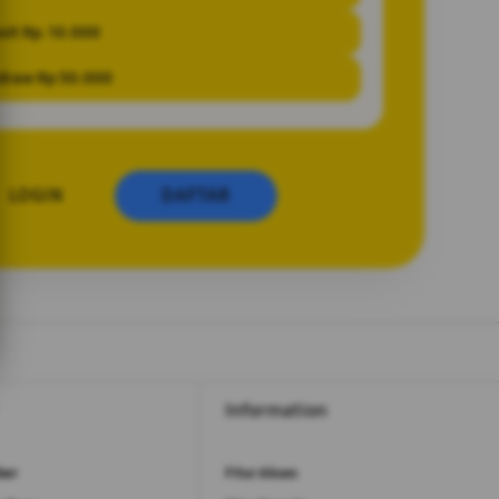
it Rp. 10.000
draw Rp 50.000
LOGIN
DAFTAR
Information
ber
Fitur Akses