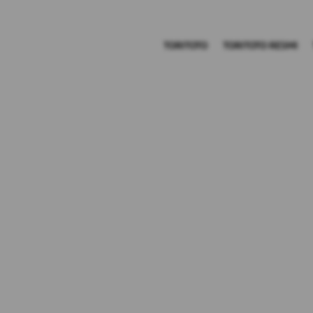
Skip
to
content
TORITOTO
TORITOTO RESMI