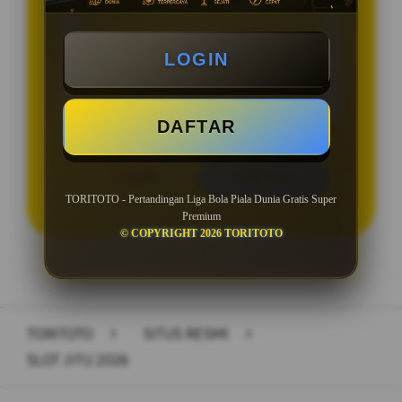
BONUS NEW MEMBER 50%
Minimal Deposit Rp. 10.000
LOGIN
Minimal Withdraw Rp 50.000
DAFTAR
LOGIN
DAFTAR
TORITOTO - Pertandingan Liga Bola Piala Dunia Gratis Super
Premium
© COPYRIGHT 2026 TORITOTO
Layer Popup Close
TORITOTO
>
SITUS RESMI
>
SLOT JITU 2026