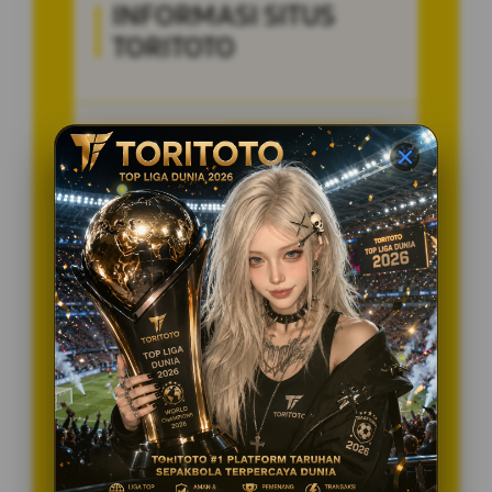
INFORMASI SITUS
TORITOTO
Penilaian
99.999.999 JUTA
Pengguna
PENGGUNA
Minimal Deposit
10.000 Ribu
Layanan Support
24/7
Platform
Multi-Device
PENAWARAN SPESIAL