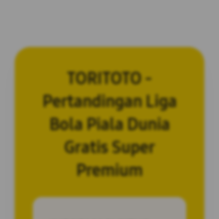
TORITOTO -
Pertandingan Liga
Bola Piala Dunia
Gratis Super
Premium