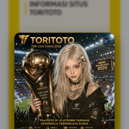
INFORMASI SITUS
TORITOTO
Penilaian
99.999.999 JUTA
Pengguna
PENGGUNA
Minimal Deposit
10.000 Ribu
Layanan Support
24/7
Platform
Multi-Device
PENAWARAN SPESIAL