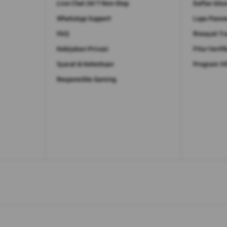
Live Chat 24/7 Non-Stop
Daftar Aku
WhatsApp Support
Lupa Passw
FAQ
Riwayat Tr
Kebijakan Privasi
Fitur Verifi
Syarat & Ketentuan
Program VI
Responsible Gaming