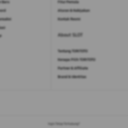
n Baru
Fitur Pemula
ord
Aturan & Kebijakan
ansaksi
Kontak Resmi
kasi
About SLOT
P
Tentang TORITOTO
Kenapa Pilih TORITOTO
Partner & Affiliate
Brand & Identitas
Ingin Tetap Terhubung?