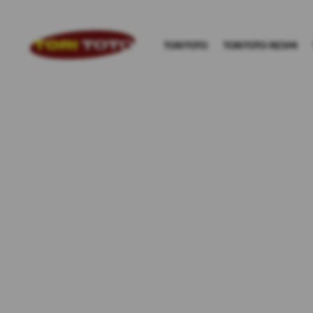
Skip
to
content
TORITOTO
TORITOTO RESMI