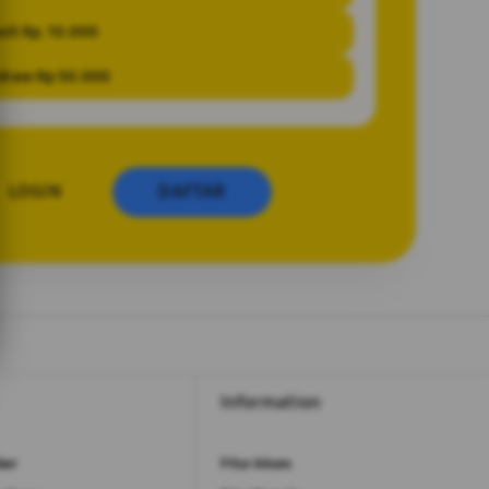
it Rp. 10.000
draw Rp 50.000
LOGIN
DAFTAR
Information
ber
Fitur Akses