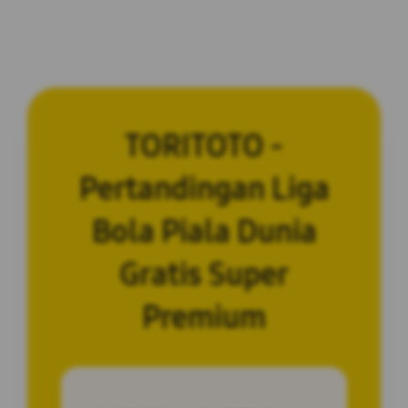
TORITOTO -
Pertandingan Liga
Bola Piala Dunia
Gratis Super
Premium