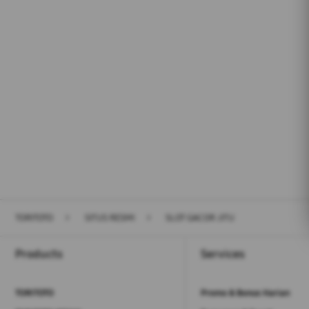
Layer Popup Close
TORITOTO
>
SITUS RESMI
>
SLOT GACOR JITU
Footer Navigation
Products
Services
TORITOTO
Promo & Bonus Harian