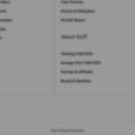
n Baru
Fitur Pemula
ord
Aturan & Kebijakan
ansaksi
Kontak Resmi
kasi
About SLOT
P
Tentang TORITOTO
Kenapa Pilih TORITOTO
Partner & Affiliate
Brand & Identitas
Ingin Tetap Terhubung?