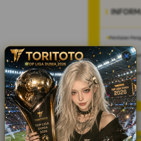
INFORMA
Penilaian Pen
Minimal Depos
Layanan Suppo
+4 lebih
banyak
Platform
BONUS NEW 