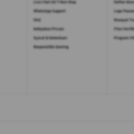
Live Chat 24/7 Non-Stop
Daftar Aku
WhatsApp Support
Lupa Passw
FAQ
Riwayat Tr
Kebijakan Privasi
Fitur Verifi
Syarat & Ketentuan
Program VI
Responsible Gaming