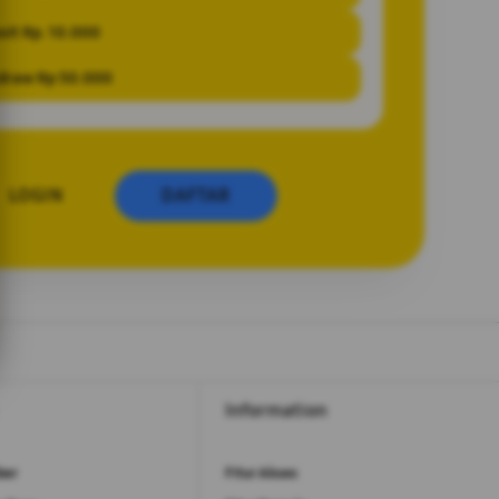
it Rp. 10.000
draw Rp 50.000
LOGIN
DAFTAR
Information
ber
Fitur Akses