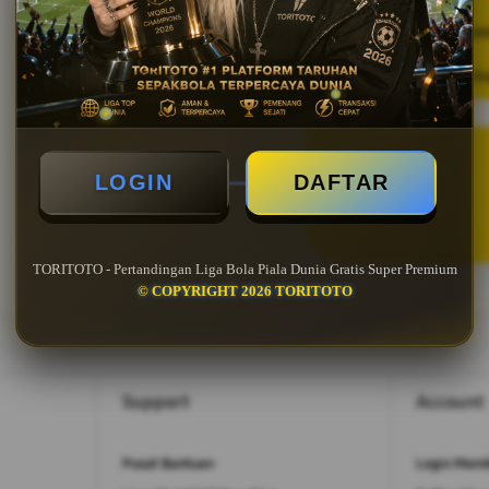
Minimal Depos
Minimal With
LOGIN
DAFTAR
TORITOTO - Pertandingan Liga Bola Piala Dunia Gratis Super Premium
© COPYRIGHT 2026 TORITOTO
Support
Account
Pusat Bantuan
Login Mem