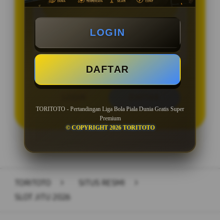
BONUS NEW MEMBER 50%
Minimal Deposit Rp. 10.000
LOGIN
Minimal Withdraw Rp 50.000
DAFTAR
LOGIN
DAFTAR
TORITOTO - Pertandingan Liga Bola Piala Dunia Gratis Super
Premium
© COPYRIGHT 2026 TORITOTO
Layer Popup Close
TORITOTO
>
SITUS RESMI
>
SLOT JITU 2026