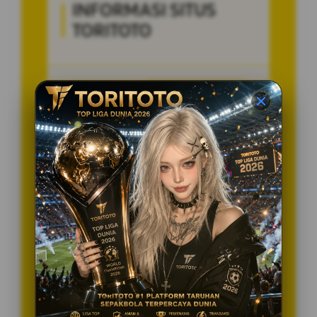
INFORMASI SITUS
TORITOTO
Penilaian
99.999.999 JUTA
Pengguna
PENGGUNA
Minimal Deposit
10.000 Ribu
Layanan Support
24/7
Platform
Multi-Device
PENAWARAN SPESIAL