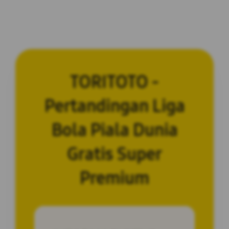
TORITOTO -
Pertandingan Liga
Bola Piala Dunia
Gratis Super
Premium