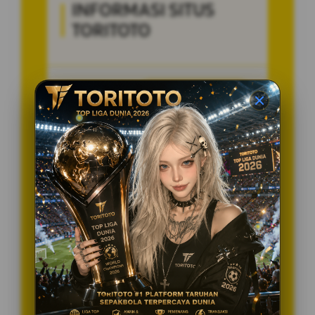
INFORMASI SITUS
TORITOTO
Penilaian
99.999.999 JUTA
Pengguna
PENGGUNA
Minimal Deposit
10.000 Ribu
Layanan Support
24/7
Platform
Multi-Device
PENAWARAN SPESIAL