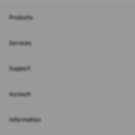
Buka
Footer Navigation
Products
Buka
Services
Buka
Support
Buka
Account
Buka
Information
Buka