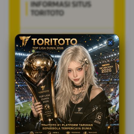
INFORMASI SITUS
TORITOTO
Penilaian
99.999.999 JUTA
Pengguna
PENGGUNA
Minimal Deposit
10.000 Ribu
Layanan Support
24/7
Platform
Multi-Device
PENAWARAN SPESIAL