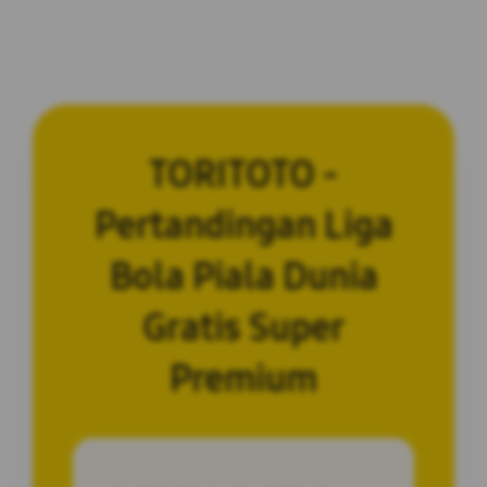
TORITOTO -
Pertandingan Liga
Bola Piala Dunia
Gratis Super
Premium