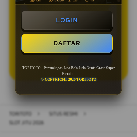
BONUS NEW MEMBER 50%
Minimal Deposit Rp. 10.000
LOGIN
Minimal Withdraw Rp 50.000
DAFTAR
LOGIN
DAFTAR
TORITOTO - Pertandingan Liga Bola Piala Dunia Gratis Super
Premium
© COPYRIGHT 2026 TORITOTO
Layer Popup Close
TORITOTO
>
SITUS RESMI
>
SLOT JITU 2026