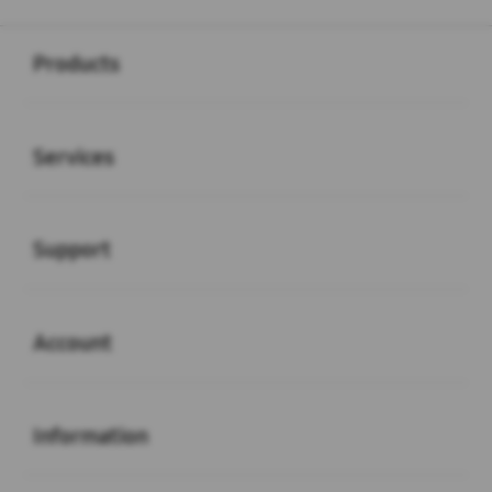
Buka
Footer Navigation
Products
Buka
Services
Buka
Support
Buka
Account
Buka
Information
Buka