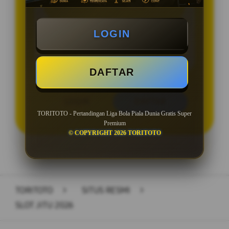
BONUS NEW MEMBER 50%
Minimal Deposit Rp. 10.000
LOGIN
Minimal Withdraw Rp 50.000
DAFTAR
LOGIN
DAFTAR
TORITOTO - Pertandingan Liga Bola Piala Dunia Gratis Super
Premium
© COPYRIGHT 2026 TORITOTO
Layer Popup Close
TORITOTO
>
SITUS RESMI
>
SLOT JITU 2026