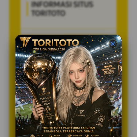
INFORMASI SITUS
TORITOTO
Penilaian
99.999.999 JUTA
Pengguna
PENGGUNA
Minimal Deposit
10.000 Ribu
Layanan Support
24/7
Platform
Multi-Device
PENAWARAN SPESIAL