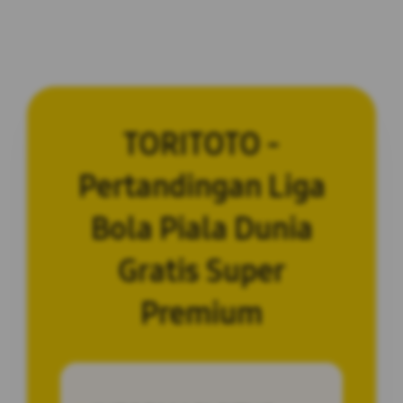
TORITOTO -
Pertandingan Liga
Bola Piala Dunia
Gratis Super
Premium