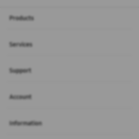
Buka
Footer Navigation
Products
Buka
Services
Buka
Support
Buka
Account
Buka
Information
Buka