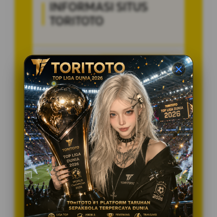
INFORMASI SITUS
TORITOTO
Penilaian
99.999.999 JUTA
Pengguna
PENGGUNA
Minimal Deposit
10.000 Ribu
Layanan Support
24/7
Platform
Multi-Device
PENAWARAN SPESIAL