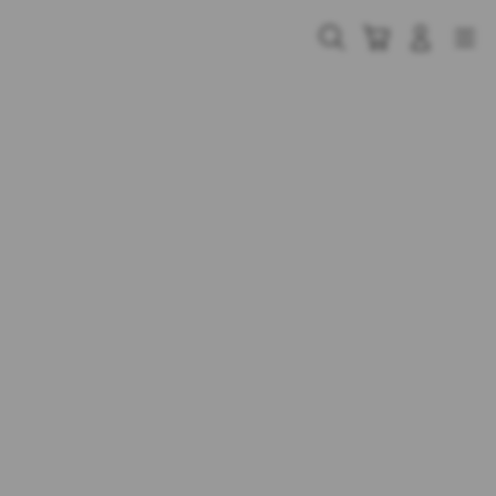
Skip
to
Cari
Troli
Login
Navigation
content