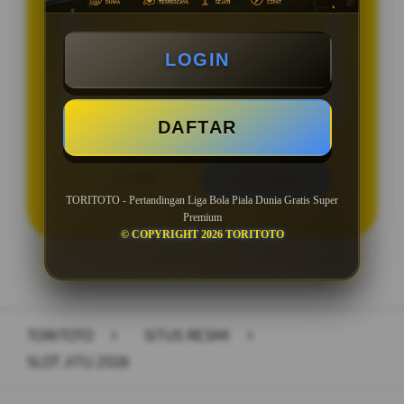
BONUS NEW MEMBER 50%
Minimal Deposit Rp. 10.000
LOGIN
Minimal Withdraw Rp 50.000
DAFTAR
LOGIN
DAFTAR
TORITOTO - Pertandingan Liga Bola Piala Dunia Gratis Super
Premium
© COPYRIGHT 2026 TORITOTO
Layer Popup Close
TORITOTO
>
SITUS RESMI
>
SLOT JITU 2026