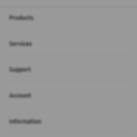
Buka
Footer Navigation
Products
Buka
Services
Buka
Support
Buka
Account
Buka
Information
Buka