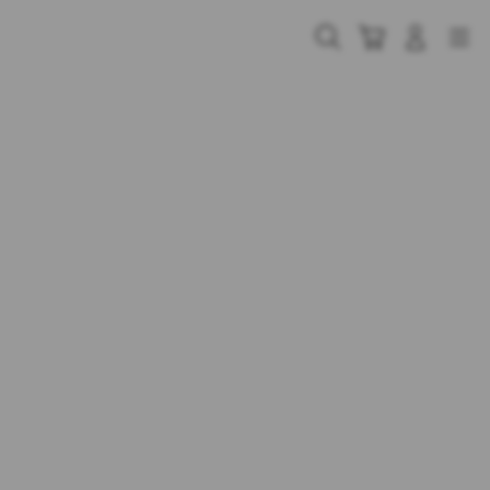
Skip
to
Cari
Troli
Login
Navigation
content