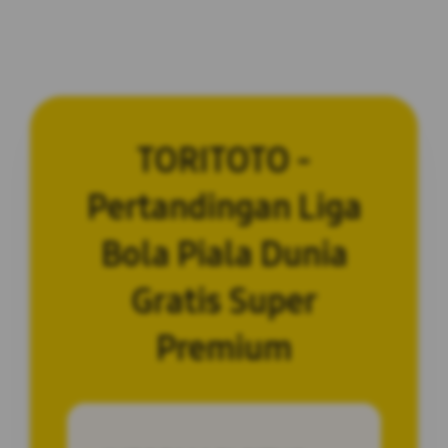
TORITOTO -
Pertandingan Liga
Bola Piala Dunia
Gratis Super
Premium