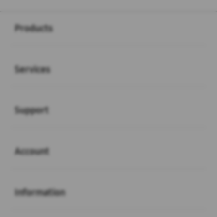
Buka
Footer Navigation
Products
Buka
Services
Buka
Support
Buka
Account
Buka
Information
Buka