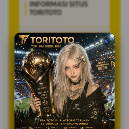
INFORMASI SITUS
TORITOTO
Penilaian
99.999.999 JUTA
Pengguna
PENGGUNA
Minimal Deposit
10.000 Ribu
Layanan Support
24/7
Platform
Multi-Device
PENAWARAN SPESIAL