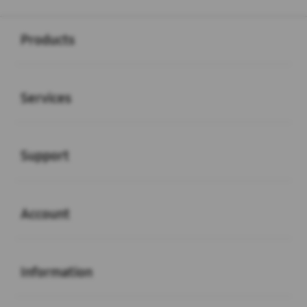
Buka
Footer Navigation
Products
Buka
Services
Buka
Support
Buka
Account
Buka
Information
Buka