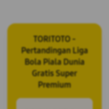
TORITOTO -
Pertandingan Liga
Bola Piala Dunia
Gratis Super
Premium