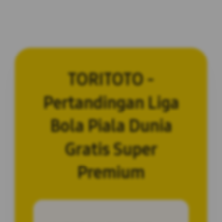
TORITOTO -
Pertandingan Liga
Bola Piala Dunia
Gratis Super
Premium