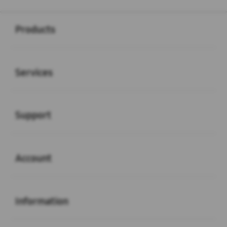
Buka
Footer Navigation
Products
Buka
Services
Buka
Support
Buka
Account
Buka
Information
Buka