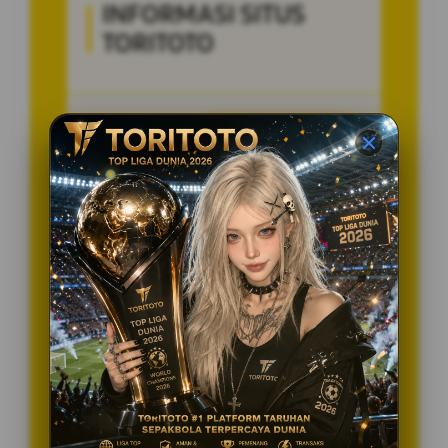
INFORMASI SITUS
TORITOTO
Penilaian
99.999.999 JUTA
Pengguna
PENGGUNA
Minimal Deposit
10.000 Ribu
Layanan Support
24/7
Platform
Multi-Device
PENAWARAN SPESIAL