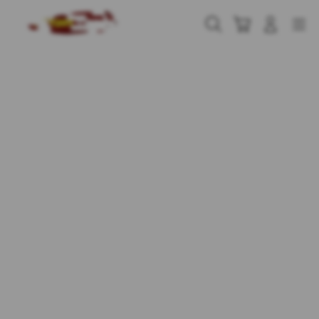
Skip
to
Cari
Troli
Login
Navigation
content