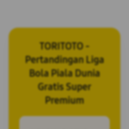
TORITOTO -
Pertandingan Liga
Bola Piala Dunia
Gratis Super
Premium