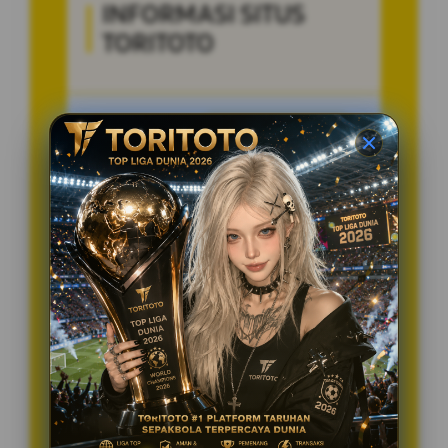
INFORMASI SITUS
TORITOTO
Penilaian
99.999.999 JUTA
Pengguna
PENGGUNA
Minimal Deposit
10.000 Ribu
Layanan Support
24/7
Platform
Multi-Device
PENAWARAN SPESIAL