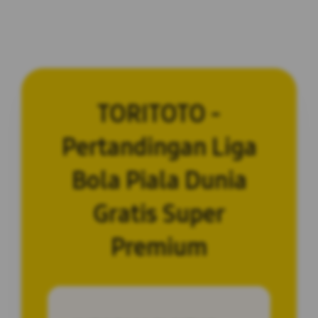
TORITOTO -
Pertandingan Liga
Bola Piala Dunia
Gratis Super
Premium