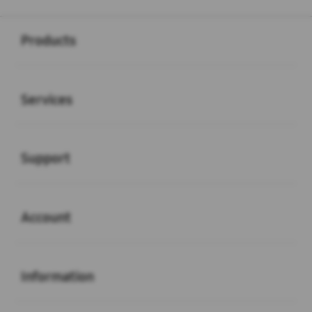
Buka
Footer Navigation
Products
Buka
Services
Buka
Support
Buka
Account
Buka
Information
Buka