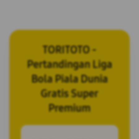
TORITOTO -
Pertandingan Liga
Bola Piala Dunia
Gratis Super
Premium