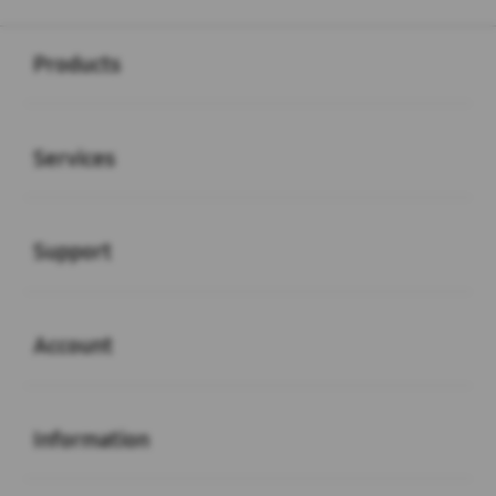
Buka
Footer Navigation
Products
Buka
Services
Buka
Support
Buka
Account
Buka
Information
Buka