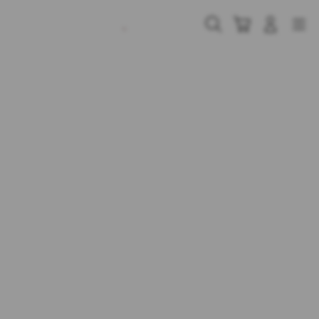
Skip
to
Cari
Troli
Login
Navigation
content