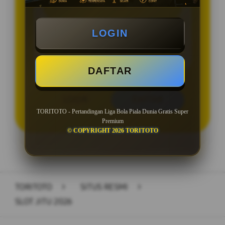
BONUS NEW MEMBER 50%
Minimal Deposit Rp. 10.000
LOGIN
Minimal Withdraw Rp 50.000
DAFTAR
LOGIN
DAFTAR
TORITOTO - Pertandingan Liga Bola Piala Dunia Gratis Super
Premium
© COPYRIGHT 2026 TORITOTO
Layer Popup Close
TORITOTO
>
SITUS RESMI
>
SLOT JITU 2026