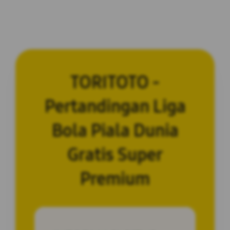
TORITOTO -
Pertandingan Liga
Bola Piala Dunia
Gratis Super
Premium