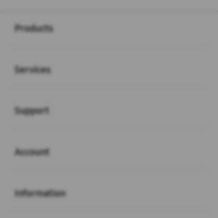
Buka
Footer Navigation
Products
Buka
Services
Buka
Support
Buka
Account
Buka
Information
Buka