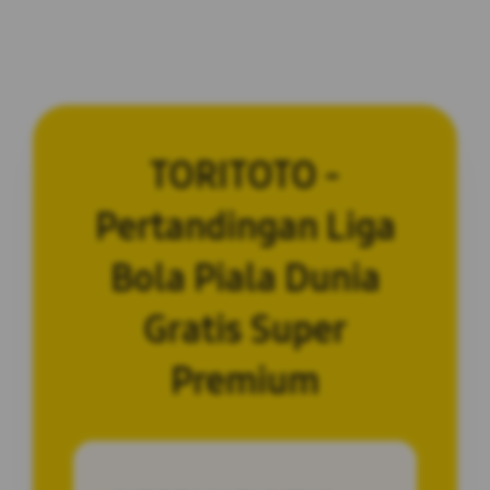
TORITOTO -
Pertandingan Liga
Bola Piala Dunia
Gratis Super
Premium