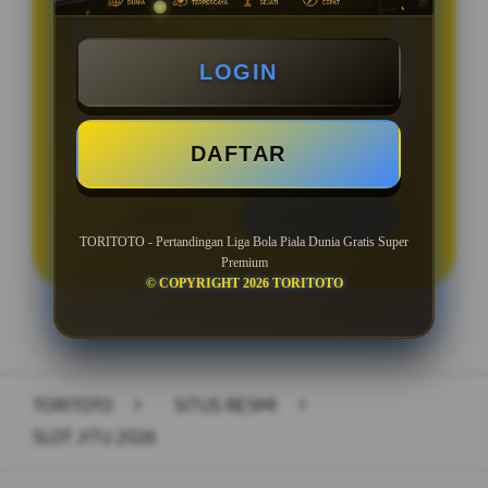
BONUS NEW MEMBER 50%
Minimal Deposit Rp. 10.000
LOGIN
Minimal Withdraw Rp 50.000
DAFTAR
LOGIN
DAFTAR
TORITOTO - Pertandingan Liga Bola Piala Dunia Gratis Super
Premium
© COPYRIGHT 2026 TORITOTO
Layer Popup Close
TORITOTO
>
SITUS RESMI
>
SLOT JITU 2026