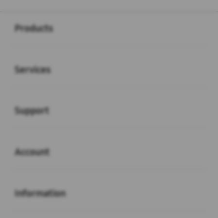
Buka
Footer Navigation
Products
Buka
Services
Buka
Support
Buka
Account
Buka
Information
Buka