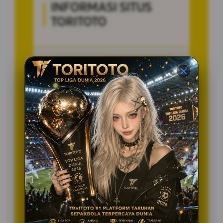
INFORMASI SITUS
TORITOTO
Penilaian
99.999.999 JUTA
Pengguna
PENGGUNA
Minimal Deposit
10.000 Ribu
Layanan Support
24/7
Platform
Multi-Device
PENAWARAN SPESIAL