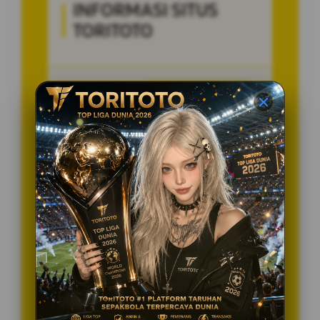
INFORMASI SITUS
TORITOTO
Penilaian
99.999.999 JUTA
Pengguna
PENGGUNA
Minimal Deposit
10.000 Ribu
Layanan Support
24/7
Platform
Multi-Device
PENAWARAN SPESIAL