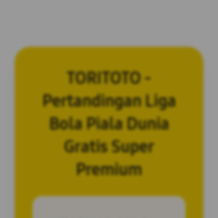
TORITOTO -
Pertandingan Liga
Bola Piala Dunia
Gratis Super
Premium