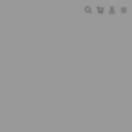
Skip
to
Cari
Troli
Login
Navigation
content