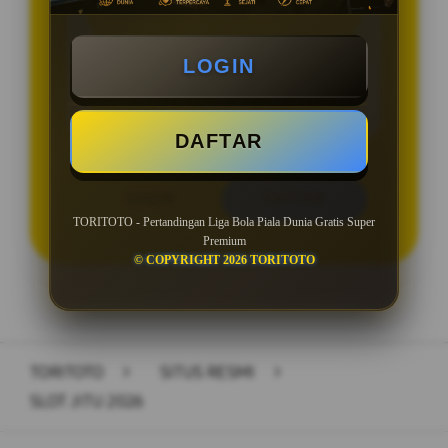
BONUS NEW MEMBER 50%
Minimal Deposit Rp. 10.000
LOGIN
Minimal Withdraw Rp 50.000
DAFTAR
LOGIN
DAFTAR
TORITOTO - Pertandingan Liga Bola Piala Dunia Gratis Super
Premium
© COPYRIGHT 2026 TORITOTO
Layer Popup Close
TORITOTO
>
SITUS RESMI
>
SLOT JITU 2026