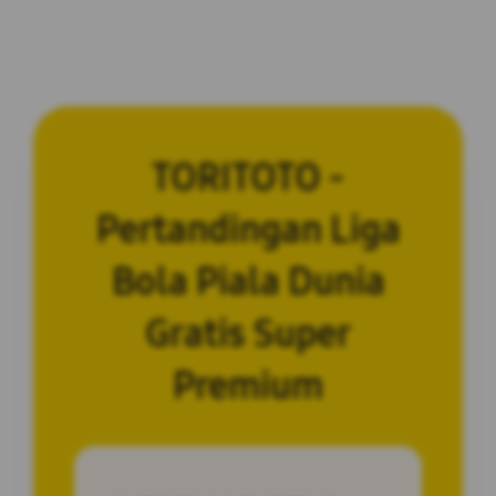
TORITOTO -
Pertandingan Liga
Bola Piala Dunia
Gratis Super
Premium