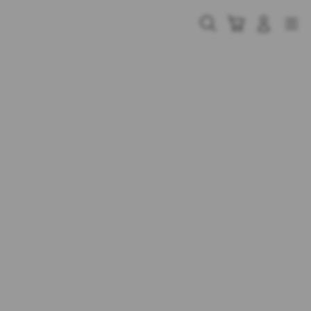
Skip
to
Cari
Troli
Login
Navigation
content