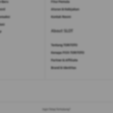
n Baru
Fitur Pemula
ord
Aturan & Kebijakan
ansaksi
Kontak Resmi
kasi
About SLOT
P
Tentang TORITOTO
Kenapa Pilih TORITOTO
Partner & Affiliate
Brand & Identitas
Ingin Tetap Terhubung?