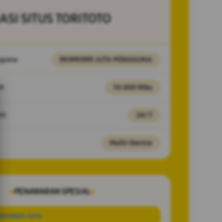
SI SITUS TORITOTO
gguna
99.999.999 JUTA PENGGUNA
it
10.000 Ribu
rt
24/7
Multi-Device
PENAWARAN SPESIAL
MEMBER 50%