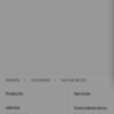
Layer Popup Close
TORITOTO
>
SITUS RESMI
>
SLOT GACOR JITU
Footer Navigation
Products
Services
TORITOTO
Promo & Bonus Harian