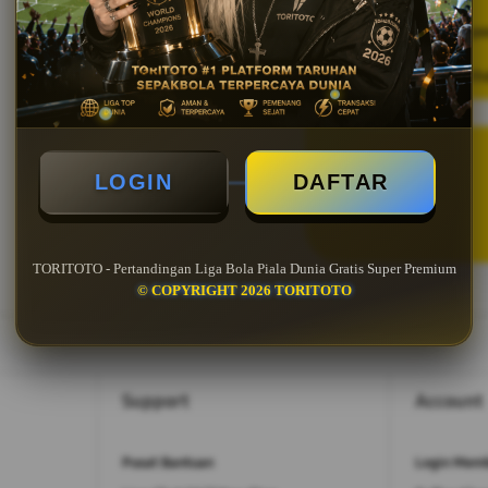
Minimal Depos
Minimal With
LOGIN
DAFTAR
TORITOTO - Pertandingan Liga Bola Piala Dunia Gratis Super Premium
© COPYRIGHT 2026 TORITOTO
Support
Account
Pusat Bantuan
Login Mem