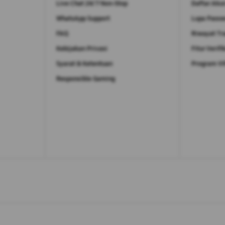
Live Chat 24/7 Non-Stop
Daftar Aku
WhatsApp Support
Lupa Passw
FAQ
Riwayat Tr
Kebijakan Privasi
Fitur Verifi
Syarat & Ketentuan
Program VI
Responsible Gaming