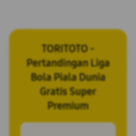
TORITOTO -
Pertandingan Liga
Bola Piala Dunia
Gratis Super
Premium