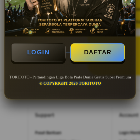
Minimal Depos
Minimal With
LOGIN
DAFTAR
TORITOTO - Pertandingan Liga Bola Piala Dunia Gratis Super Premium
© COPYRIGHT 2026 TORITOTO
Support
Account
Pusat Bantuan
Login Mem