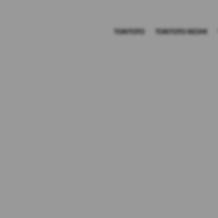
Skip
to
content
TORITOTO
TORITOTO RESMI