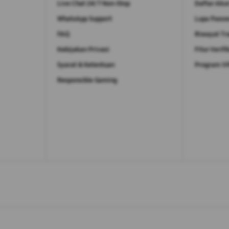
Live Chat 24/7 Non-Stop
Daftar Aku
WhatsApp Support
Lupa Passw
FAQ
Riwayat Tr
Kebijakan Privasi
Fitur Verifi
Syarat & Ketentuan
Program VI
Responsible Gaming