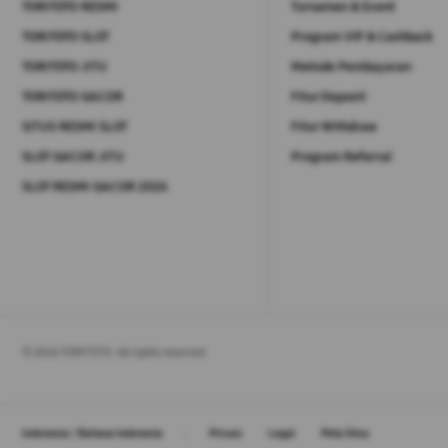
TORITOTO RESMI
Turnamen & Event
TORITOTO SLOT
Program VIP & Cashback
TORITOTO JITU
Metode Pembayaran
TORITOTO GACOR
Fitur Deposit
SITUS RESMI SLOT
Fitur Withdraw
SLOT GACOR JITU
Program Referral
SLOT RESMI GACOR 2026
© 2026 TORITOTO. All rights reserved.
Privasi
Legal
Peta Situs
Indonesia / Bahasa Indonesia