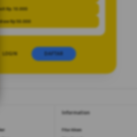
it Rp. 10.000
draw Rp 50.000
LOGIN
DAFTAR
Information
ber
Fitur Akses