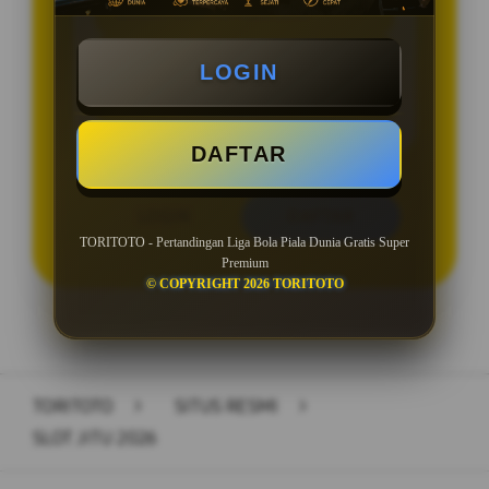
BONUS NEW MEMBER 50%
Minimal Deposit Rp. 10.000
LOGIN
Minimal Withdraw Rp 50.000
DAFTAR
LOGIN
DAFTAR
TORITOTO - Pertandingan Liga Bola Piala Dunia Gratis Super
Premium
© COPYRIGHT 2026 TORITOTO
Layer Popup Close
TORITOTO
>
SITUS RESMI
>
SLOT JITU 2026