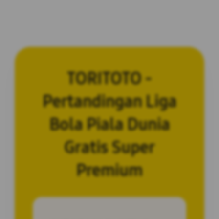
TORITOTO -
Pertandingan Liga
Bola Piala Dunia
Gratis Super
Premium