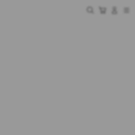
Skip
to
Cari
Troli
Login
Navigation
content