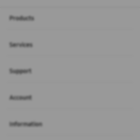
Buka
Footer Navigation
Products
Buka
Services
Buka
Support
Buka
Account
Buka
Information
Buka