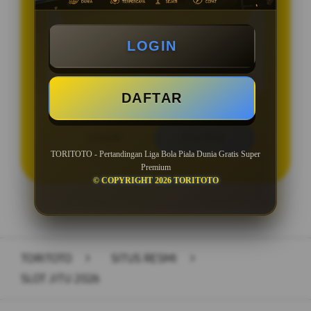
BONUS NEW MEMBER 50%
Minimal Deposit Rp. 10.000
LOGIN
Minimal Withdraw Rp 50.000
DAFTAR
LOGIN
DAFTAR
TORITOTO - Pertandingan Liga Bola Piala Dunia Gratis Super
Premium
© COPYRIGHT 2026 TORITOTO
Layer Popup Close
TORITOTO
>
SITUS RESMI
>
SLOT JITU 2026