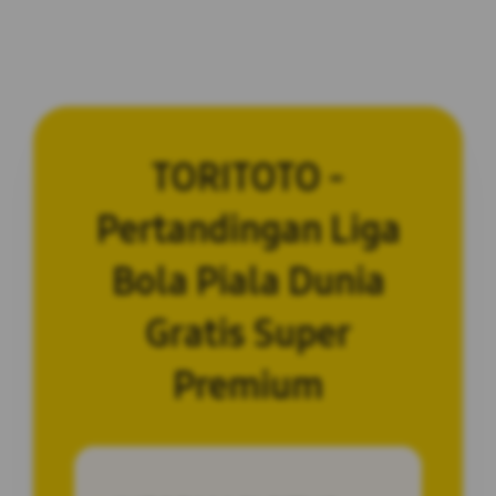
TORITOTO -
Pertandingan Liga
Bola Piala Dunia
Gratis Super
Premium