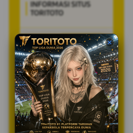
INFORMASI SITUS
TORITOTO
Penilaian
99.999.999 JUTA
Pengguna
PENGGUNA
Minimal Deposit
10.000 Ribu
Layanan Support
24/7
Platform
Multi-Device
PENAWARAN SPESIAL