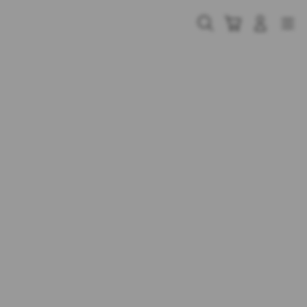
Skip
to
Cari
Troli
Login
Navigation
content