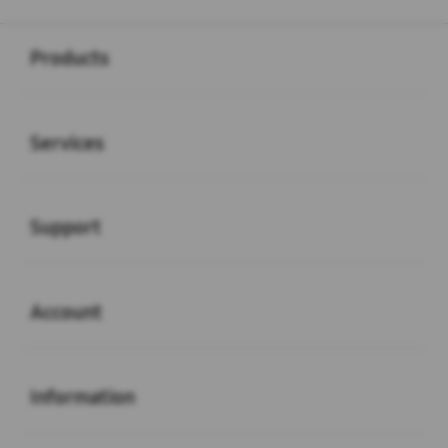
Buka
Footer Navigation
Products
Buka
Services
Buka
Support
Buka
Account
Buka
Information
Buka