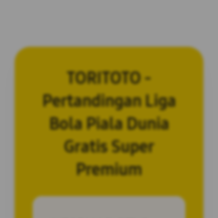
TORITOTO -
Pertandingan Liga
Bola Piala Dunia
Gratis Super
Premium