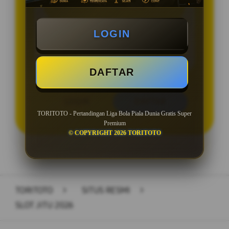
BONUS NEW MEMBER 50%
Minimal Deposit Rp. 10.000
LOGIN
Minimal Withdraw Rp 50.000
DAFTAR
LOGIN
DAFTAR
TORITOTO - Pertandingan Liga Bola Piala Dunia Gratis Super
Premium
© COPYRIGHT 2026 TORITOTO
Layer Popup Close
TORITOTO
>
SITUS RESMI
>
SLOT JITU 2026